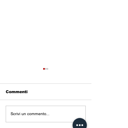
Commenti
Pacchetto "
Pacchetto
Scrivi un commento...
“BISTECCA & PIZZA”
🍕🥩