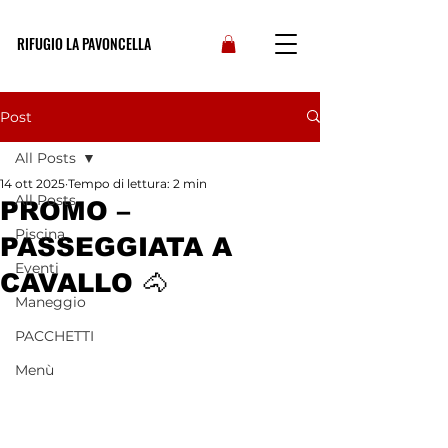
RIFUGIO LA PAVONCELLA
Post
All Posts
14 ott 2025
Tempo di lettura: 2 min
All Posts
PROMO –
Piscina
PASSEGGIATA A
Eventi
CAVALLO 🐴
Maneggio
PACCHETTI
Menù