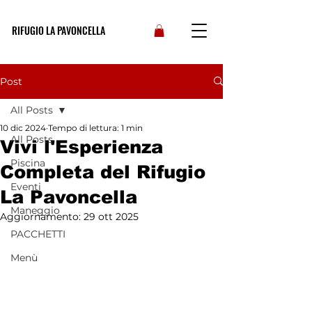
RIFUGIO LA PAVONCELLA
Post
All Posts
10 dic 2024
Tempo di lettura: 1 min
All Posts
Vivi l'Esperienza
Piscina
Completa del Rifugio
Eventi
La Pavoncella
Maneggio
Aggiornamento:
29 ott 2025
PACCHETTI
Menù